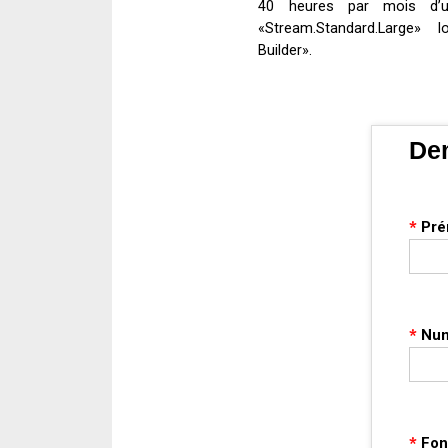
40 heures par mois d’uti
«Stream.Standard.Large» l
Builder».
Dem
*
Pré
*
Num
*
Fon